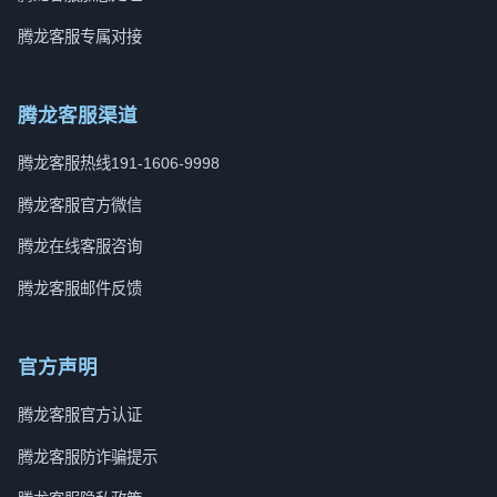
腾龙客服专属对接
腾龙客服渠道
腾龙客服热线191-1606-9998
腾龙客服官方微信
腾龙在线客服咨询
腾龙客服邮件反馈
官方声明
腾龙客服官方认证
腾龙客服防诈骗提示