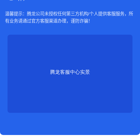
温馨提示：腾龙公司未授权任何第三方机构/个人提供客服服务，所
有业务请通过官方客服渠道办理，谨防诈骗！