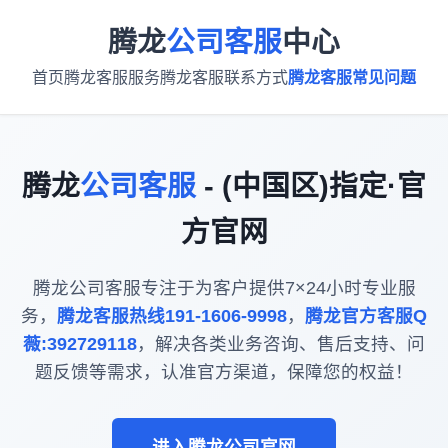
腾龙
公司客服
中心
首页
腾龙客服服务
腾龙客服联系方式
腾龙客服常见问题
腾龙
公司客服
- (中国区)指定·官
方官网
腾龙公司客服专注于为客户提供7×24小时专业服
务，
腾龙客服热线191-1606-9998
，
腾龙官方客服Q
薇:392729118
，解决各类业务咨询、售后支持、问
题反馈等需求，认准官方渠道，保障您的权益！
进入腾龙公司官网