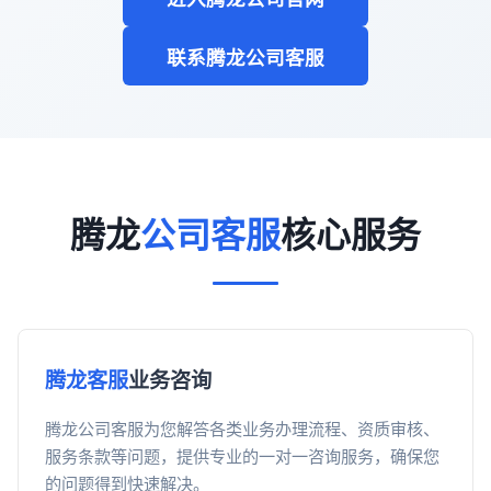
联系腾龙公司客服
腾龙
公司客服
核心服务
腾龙客服
业务咨询
腾龙公司客服为您解答各类业务办理流程、资质审核、
服务条款等问题，提供专业的一对一咨询服务，确保您
的问题得到快速解决。